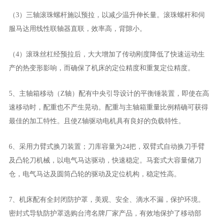
（3）三轴滚珠螺杆施以预拉，以减少温升伸长量。滚珠螺杆和伺
服马达用线性联轴器直联，效率高，背隙小。
（4）滚珠丝杠经预拉后，大大增加了传动刚度降低了快速运动生
产的热变形影响，而确保了机床的定位精度和重复定位精度。
5、主轴箱移动（Z轴）配有中央引导设计的平衡锤装置，即使在高
速移动时，配重也不产生晃动。配重与主轴箱重量比例精确可获得
最佳的加工特性。且使Z轴驱动电机具有良好的负载特性。
6、采用力臂式换刀装置；刀库容量为24把，双臂式自动换刀手臂
及凸轮刀机械，以电气马达驱动，快速稳定。马套式大容量储刀
仓，电气马达及圆筒凸轮的驱动及定位机构，稳定性高。
7、机床配有全封闭防护罩，美观、安全、滴水不漏，保护环境。
密封式导轨防护罩选购台湾名牌厂家产品，有效地保护了移动部