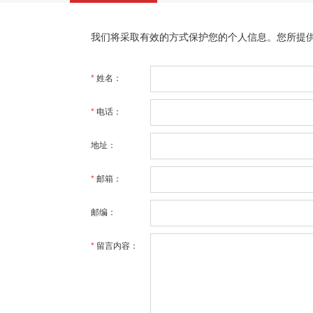
我们将采取有效的方式保护您的个人信息。您所提
*
姓名：
*
电话：
地址：
*
邮箱：
邮编：
*
留言内容：