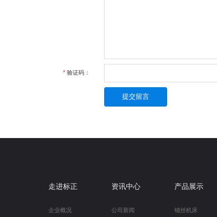
*
验证码：
提交留言
走进标正
资讯中心
产品展示
企业概况
公司新闻
铺丝机床