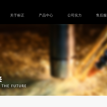
关于标正
产品中心
公司实力
售后服