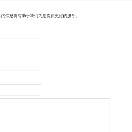
供的信息将有助于我们为您提供更好的服务。