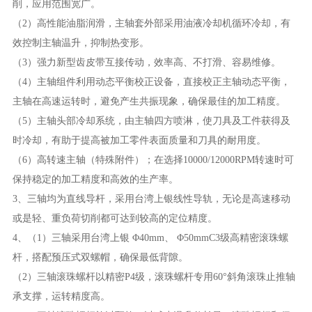
削，应用范围宽广。
（2）高性能油脂润滑，主轴套外部采用油液冷却机循环冷却，有
效控制主轴温升，抑制热变形。
（3）强力新型齿皮带互接传动，效率高、不打滑、容易维修。
（4）主轴组件利用动态平衡校正设备，直接校正主轴动态平衡，
主轴在高速运转时，避免产生共振现象，确保最佳的加工精度。
（5）主轴头部冷却系统，由主轴四方喷淋，使刀具及工件获得及
时冷却，有助于提高被加工零件表面质量和刀具的耐用度。
（6）高转速主轴（特殊附件）；在选择10000/12000RPM转速时可
保持稳定的加工精度和高效的生产率。
3、三轴均为直线导杆，采用台湾上银线性导轨，无论是高速移动
或是轻、重负荷切削都可达到较高的定位精度。
4、（1）三轴采用台湾上银 Φ40mm、 Φ50mmC3级高精密滚珠螺
杆，搭配预压式双螺帽，确保最低背隙。
（2）三轴滚珠螺杆以精密P4级，滚珠螺杆专用60°斜角滚珠止推轴
承支撑，运转精度高。