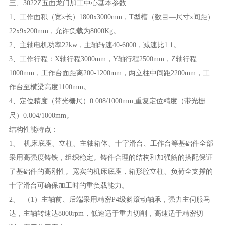
三、3022Z五面龙门加工中心基本参数
1、工作面积（宽x长）1800x3000mm，T型槽（数目—尺寸x间距）
22x9x200mm，允许负载为8000Kg。
2、主轴电机功率22kw，主轴转速40-6000，减速比1:1。
3、工作行程：X轴行程3000mm，Y轴行程2500mm，Z轴行程
1000mm，工作台面距离200-1200mm，两立柱中间距2200mm，工
作台至横梁高度1100mm。
4、定位精度（带光栅尺）0.008/1000mm,重复定位精度（带光栅
尺）0.004/1000mm。
结构性能特点：
1、 机床底座、立柱、主轴箱体、十字滑台、工作台等基础件全部
采用高强度铸铁，组织稳定。铸件合理的结构和加强筋的搭配保证
了基础件的高刚性。宽实的机床底座，箱形腔立柱、负荷全支撑的
十字滑台可确保加工时的重负载能力。
2、 （1）主轴前、后端采用精密P4级斜滚动轴承，强力主伺服马
达，主轴转速达8000rpm，低速适于重力切削，高速适于精密切