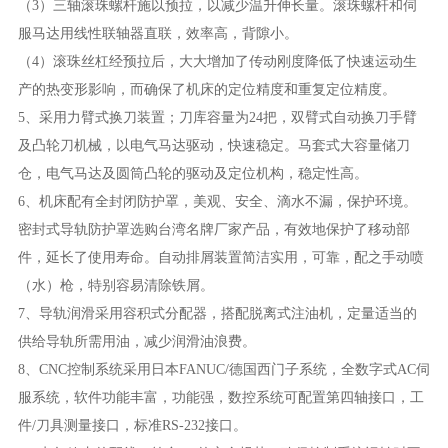
（3）三轴滚珠螺杆施以预拉，以减少温升伸长量。滚珠螺杆和伺
服马达用线性联轴器直联，效率高，背隙小。
（4）滚珠丝杠经预拉后，大大增加了传动刚度降低了快速运动生
产的热变形影响，而确保了机床的定位精度和重复定位精度。
5、采用力臂式换刀装置；刀库容量为24把，双臂式自动换刀手臂
及凸轮刀机械，以电气马达驱动，快速稳定。马套式大容量储刀
仓，电气马达及圆筒凸轮的驱动及定位机构，稳定性高。
6、机床配有全封闭防护罩，美观、安全、滴水不漏，保护环境。
密封式导轨防护罩选购台湾名牌厂家产品，有效地保护了移动部
件，延长了使用寿命。自动排屑装置简洁实用，可靠，配之手动喷
（水）枪，特别容易清除铁屑。
7、导轨润滑采用容积式分配器，搭配脱离式注油机，定量适当的
供给导轨所需用油，减少润滑油浪费。
8、CNC控制系统采用日本FANUC/德国西门子系统，全数字式AC伺
服系统，软件功能丰富，功能强，数控系统可配置第四轴接口，工
件/刀具测量接口，标准RS-232接口。