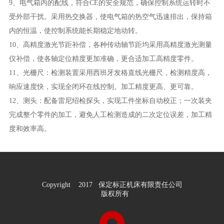
9、电气箱内的配线，符合CE的安全规范，确保控制系统运转时不
受外部干扰。采用热交换器，使电气箱的热空气迅速排出，保持箱
内的恒温，使控制系统能长期稳定地动转。
10、高精度激光节距补偿，各种传动轴节距均采用高精度激光测量
仪补偿，使各轴定位精度更加准确，更合适加工高精度零件。
11、光栅尺：检测装置采用西班牙发格直线光栅尺，检测精度高，
响应速度快，实现全闭环在线控制。加工精度更高、更可靠。
12、测头：配备雷尼绍检探头，实现工件坐标自动校正；一次装夹
完成整个零件的加工，避免人工检测造成的二次定位误差，加工精
度和效率高。
Copyright 2017 保定标正机床有限责任公司
版权所有