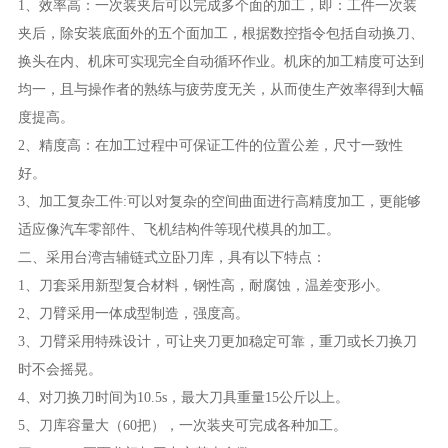
1、效率高：一次装夹后可以完成多个面的加工，即：工件一次装
夹后，除安装底面外的五个面加工，根据数控指令包括自动换刀、
换头在内、机床可实现完全自动循环作业。机床的加工精度可达到
均一，且与操作者的熟练与疲劳度无关，从而使生产效率得到大幅
度提高。
2、精度高：在加工过程中可保证工件的位置公差，尺寸一致性
好。
3、加工复杂工件:可以对复杂的空间曲面进行高精度加工，更能够
适应像汽车零部件、飞机结构件等现代模具的加工。
二、采用台湾吉辅链式立卧刀库，具有以下特点：
1、刀套采用新型复合材料，钢性高，耐腐蚀，温差变形小。
2、刀臂采用一体成型制造，强度高。
3、刀臂采用特殊设计，可让夹刀更加稳定可靠，重刀或长刀换刀
时不会摇晃。
4、对刀换刀时间为10.5s，最大刀具重量15公斤以上。
5、刀库容量大（60把），一次装夹可完成各种加工。