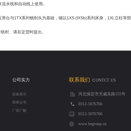
床流水线和自动线上使用。
滑台与1TX系列铣削头为基础，辅以1XS (lXSb)系列床身，1XL立柱
导轨时、请在定货时提出。
联系我们
公司实力
ＣONTCT US
河北保定市天威东路555号
设备展示
荣誉证书
0312-5076766
厂容厂貌
0312-5076766
www.bzgroup.cn