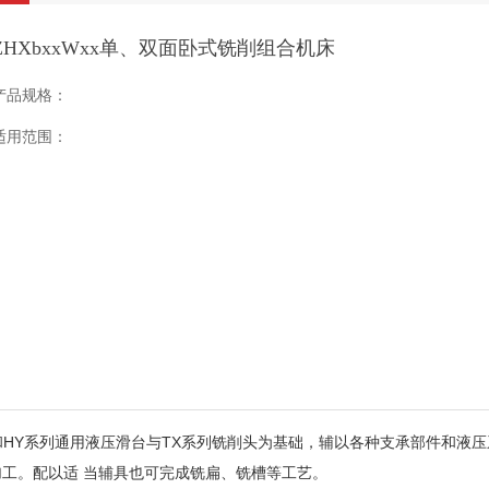
ZHXbxxWxx单、双面卧式铣削组合机床
产品规格：
适用范围：
HY系列通用液压滑台与TX系列铣削头为基础，辅以各种支承部件和液
工。配以适 当辅具也可完成铣扁、铣槽等工艺。