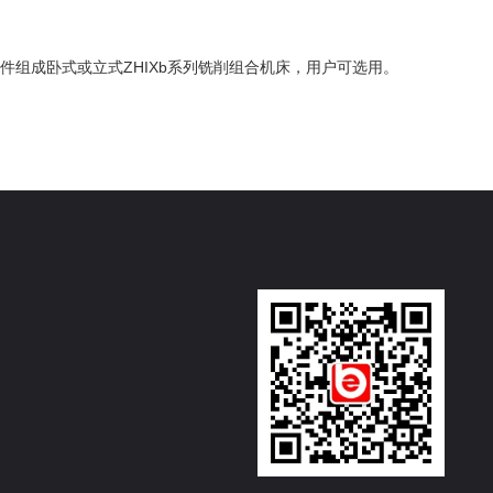
等部件组成卧式或立式ZHIXb系列铣削组合机床，用户可选用。